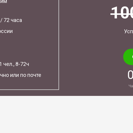
шим
10
 / 72 часа
оссии
Усп
 чел., 8-72ч
чно или по почте
Ча