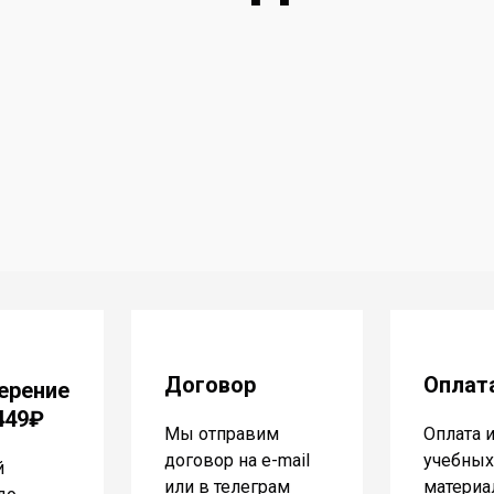
Договор
Оплат
ерение
 449₽
Мы отправим
Оплата 
договор на e-mail
учебных
й
или в телеграм
материа