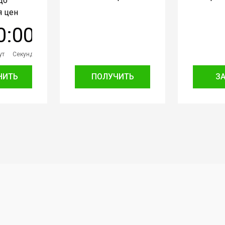
до
 цен
0
:
0
0
ут
Секунд
НИТЬ
ПОЛУЧИТЬ
З