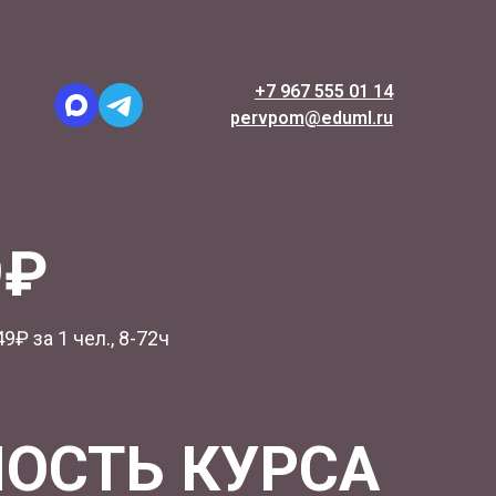
+7 967 555 01 14
pervpom@eduml.ru
9₽
9₽ за 1 чел., 8-72ч
ОСТЬ КУРСА