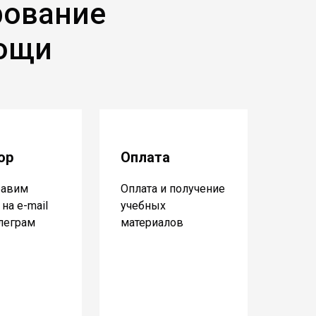
рование
мощи
ор
Оплата
равим
Оплата и получение
на e-mail
учебных
елеграм
материалов