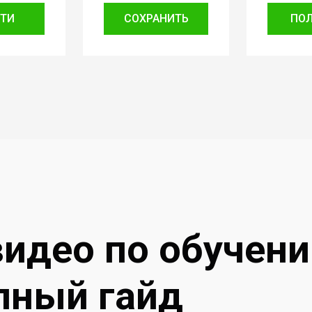
ТИ
СОХРАНИТЬ
ПО
видео по обучен
лный гайд