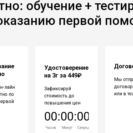
тно: обучение + тести
оказанию первой по
вание
Догов
Удостоверение
но
на 3г за 449₽
Мы отп
договор 
н-лайн
Зафиксируй
или в т
атно по
стоимость до
первой
повышения цен
0
0
:
0
0
:
0
0
Часов
Минут
Секунд