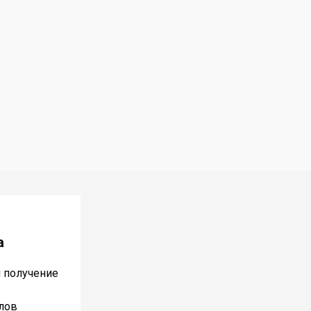
а
и получение
лов