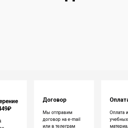
Договор
Оплат
ерение
 449₽
Мы отправим
Оплата 
договор на e-mail
учебных
й
или в телеграм
материа