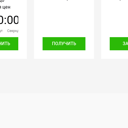
до
 цен
0
:
0
0
ут
Секунд
НИТЬ
ПОЛУЧИТЬ
З