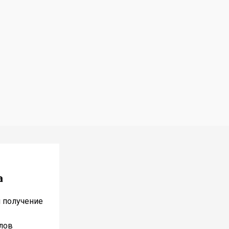
а
и получение
лов