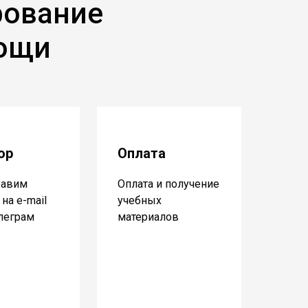
рование
мощи
ор
Оплата
равим
Оплата и получение
на e-mail
учебных
елеграм
материалов