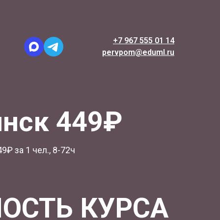
+7 967 555 01 14
pervpom@eduml.ru
инск 449₽
9₽ за 1 чел., 8-72ч
ОСТЬ КУРСА