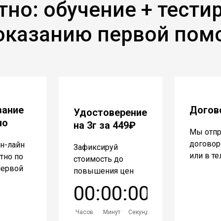
тно: обучение + тести
оказанию первой по
вание
Догов
Удостоверение
но
на 3г за 449₽
Мы отп
договор 
н-лайн
Зафиксируй
или в т
атно по
стоимость до
первой
повышения цен
0
0
:
0
0
:
0
0
Часов
Минут
Секунд