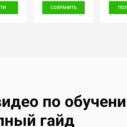
ТИ
СОХРАНИТЬ
ПО
видео по обучен
лный гайд