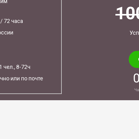
шим
10
 / 72 часа
оссии
Усп
 чел., 8-72ч
чно или по почте
Ча