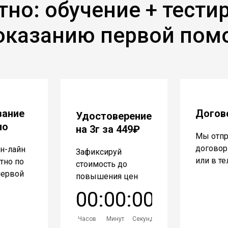
тно: обучение + тести
оказанию первой по
вание
Догов
Удостоверение
но
на 3г за 449₽
Мы отп
договор 
н-лайн
Зафиксируй
или в т
атно по
стоимость до
первой
повышения цен
0
0
:
0
0
:
0
0
Часов
Минут
Секунд