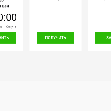
до
 цен
0
:
0
0
ут
Секунд
НИТЬ
ПОЛУЧИТЬ
З