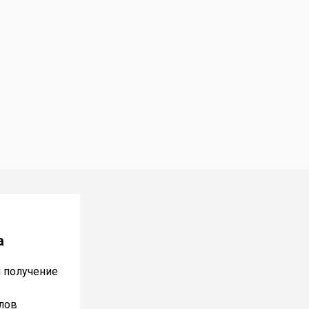
а
и получение
лов