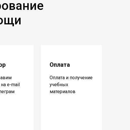
рование
мощи
ор
Оплата
равим
Оплата и получение
на e-mail
учебных
елеграм
материалов