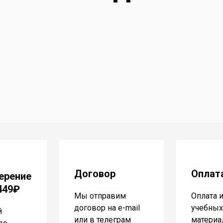
Договор
Оплат
ерение
 449₽
Мы отправим
Оплата 
договор на e-mail
учебных
й
или в телеграм
материа