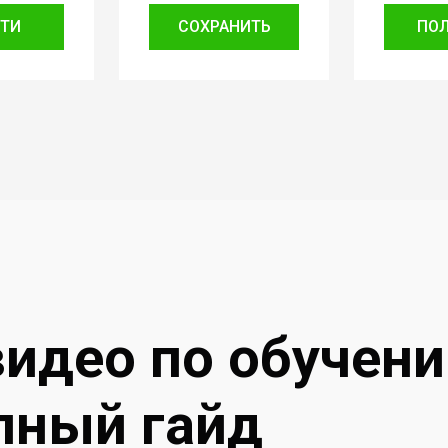
ТИ
СОХРАНИТЬ
ПО
видео по обучен
лный гайд