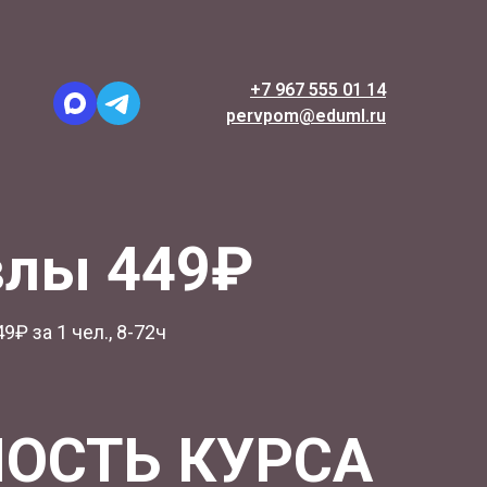
+7 967 555 01 14
pervpom@eduml.ru
влы 449₽
9₽ за 1 чел., 8-72ч
ОСТЬ КУРСА