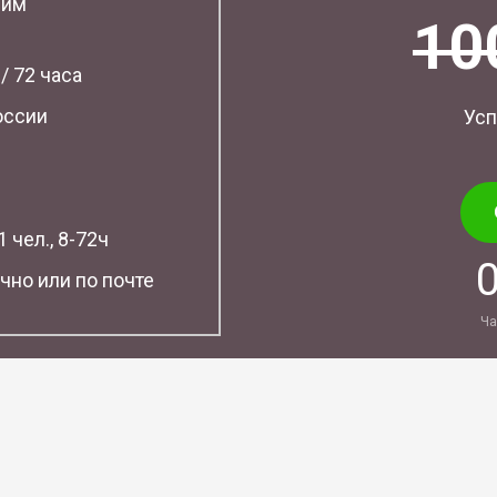
шим
10
 / 72 часа
оссии
Усп
 чел., 8-72ч
чно или по почте
Ча