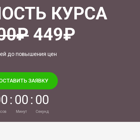
ОСТЬ КУРСА
00₽
449₽
ей до повышения цен
ОСТАВИТЬ ЗАЯВКУ
0
0
:
0
0
:
0
0
сов
Минут
Секунд