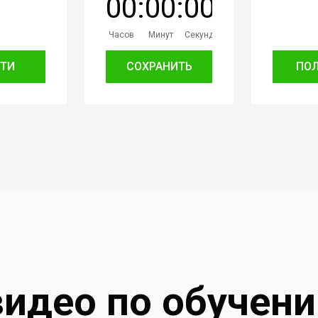
0
0
:
0
0
:
0
0
Часов
Минут
Секунд
ТИ
СОХРАНИТЬ
ПО
видео по обучен