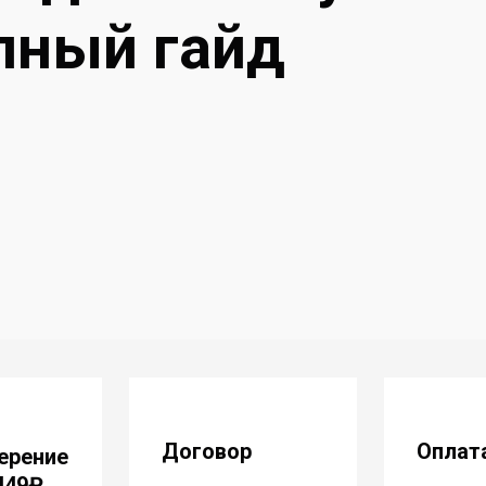
лный гайд
Договор
Оплат
ерение
 449₽