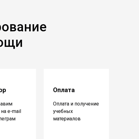
рование
мощи
ор
Оплата
равим
Оплата и получение
на e-mail
учебных
елеграм
материалов