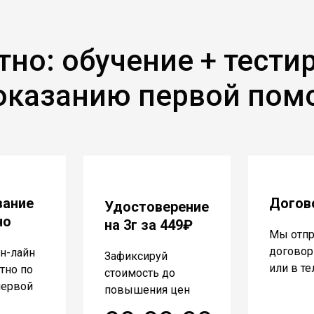
тно: обучение + тести
оказанию первой по
вание
Догов
Удостоверение
но
на 3г за 449₽
Мы отп
договор 
н-лайн
Зафиксируй
или в т
атно по
стоимость до
первой
повышения цен