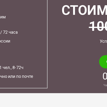
СТОИМ
шим
10
 / 72 часа
оссии
Усп
 чел., 8-72ч
чно или по почте
Ча