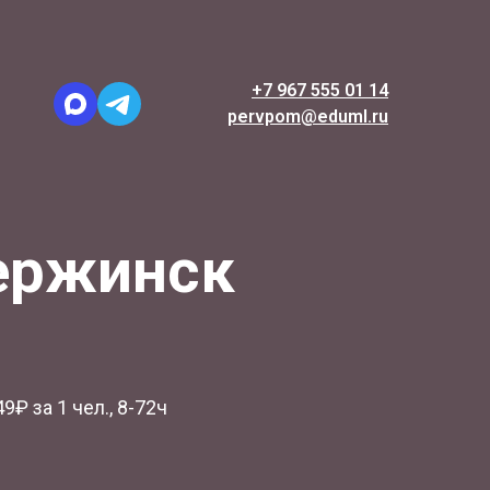
+7 967 555 01 14
pervpom@eduml.ru
ержинск
9₽ за 1 чел., 8-72ч