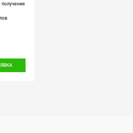
и получение
лов
АЯВКА