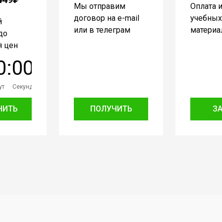
Мы отправим
Оплата 
договор на e-mail
учебных
й
или в телеграм
материа
до
 цен
0
:
0
0
ут
Секунд
НИТЬ
ПОЛУЧИТЬ
З