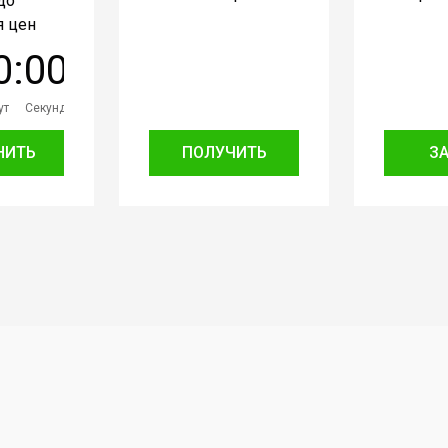
до
 цен
0
:
0
0
ут
Секунд
НИТЬ
ПОЛУЧИТЬ
З