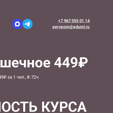
+7 967 555 01 14
pervpom@eduml.ru
ршечное 449₽
9₽ за 1 чел., 8-72ч
ОСТЬ КУРСА