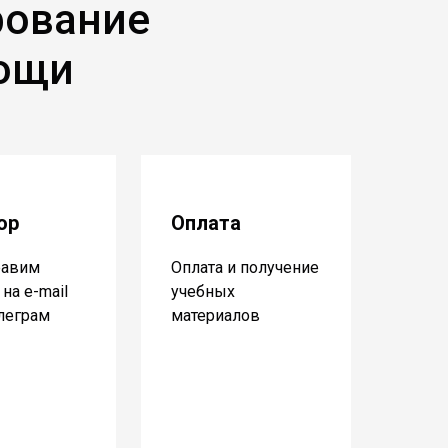
рование
мощи
ор
Оплата
равим
Оплата и получение
на e-mail
учебных
елеграм
материалов