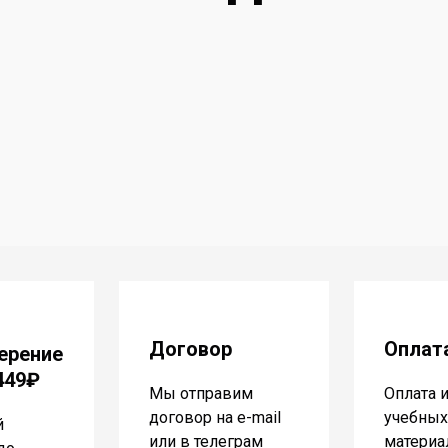
Договор
Оплат
ерение
 449₽
Мы отправим
Оплата 
договор на e-mail
учебных
й
или в телеграм
материа