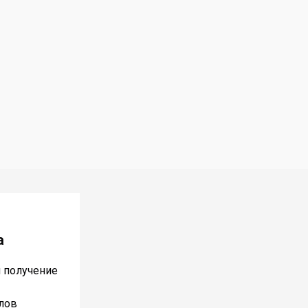
а
и получение
лов