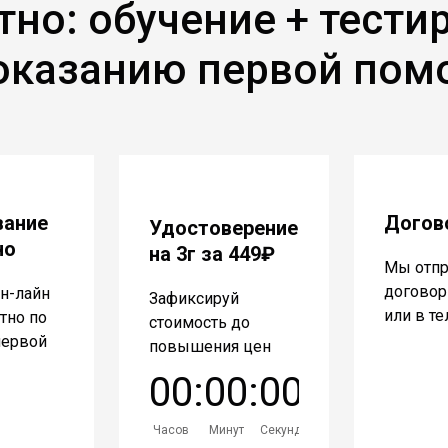
тно: обучение + тести
оказанию первой по
вание
Догов
Удостоверение
но
на 3г за 449₽
Мы отп
договор 
н-лайн
Зафиксируй
или в т
атно по
стоимость до
первой
повышения цен
0
0
:
0
0
:
0
0
Часов
Минут
Секунд