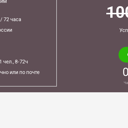
шим
10
 / 72 часа
оссии
Усп
 чел., 8-72ч
чно или по почте
Ча