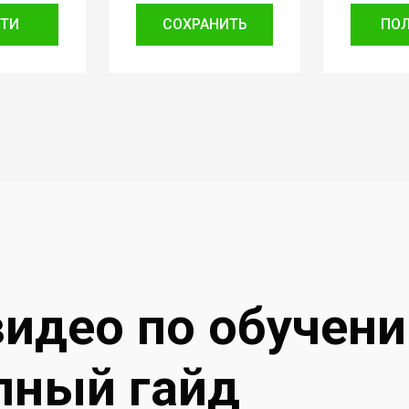
ТИ
СОХРАНИТЬ
ПО
видео по обучен
лный гайд