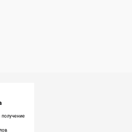
а
и получение
лов