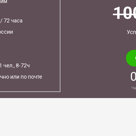
шим
10
 / 72 часа
оссии
Усп
 чел., 8-72ч
чно или по почте
Ча