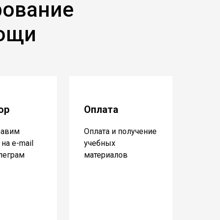
рование
мощи
ор
Оплата
равим
Оплата и получение
на e-mail
учебных
елеграм
материалов