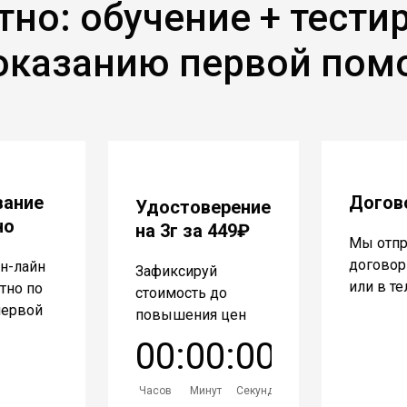
тно: обучение + тести
оказанию первой по
вание
Догов
Удостоверение
но
на 3г за 449₽
Мы отп
договор 
н-лайн
Зафиксируй
или в т
атно по
стоимость до
первой
повышения цен
0
0
:
0
0
:
0
0
Часов
Минут
Секунд