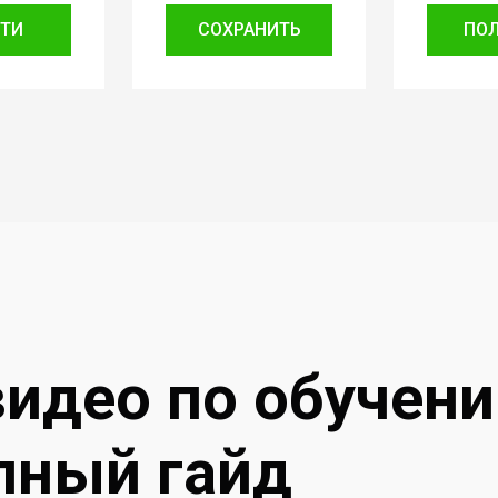
ТИ
СОХРАНИТЬ
ПО
видео по обучен
лный гайд