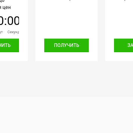
до
 цен
0
:
0
0
ут
Секунд
НИТЬ
ПОЛУЧИТЬ
З