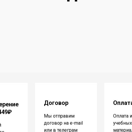
Договор
Оплат
ерение
 449₽
Мы отправим
Оплата 
договор на e-mail
учебных
й
или в телеграм
материа